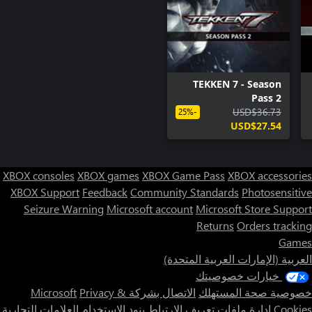
TEKKEN 7 - Season
Pass 2
USD$36.73
-25%
USD$27.54
XBOX consoles
XBOX games
XBOX Game Pass
XBOX accessories
XBOX Support
Feedback
Community Standards
Photosensitive
Seizure Warning
Microsoft account
Microsoft Store Support
Returns
Orders tracking
Games
العربية (الإمارات العربية المتحدة)
خيارات خصوصيتك
خصوصية صحة المستهلك
الاتصال بشركة Microsoft
Privacy &
Cookies
إدارة ملفات تعريف الارتباط
بنود الاستخدام
العلامات التجارية