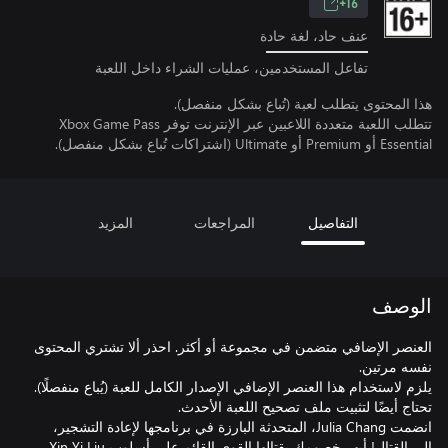
16+
عنف حاد، لغة حادة
تفاعل المستخدمين، عمليات الشراء داخل اللعبة
هذا المحتوى يتطلب لعبة (تُباع بشكل منفصل).
تتطلب اللعبة متعددة اللاعبين عبر الإنترنت توفر Xbox Game Pass
Essential أو Premium أو Ultimate (اشتراكات تُباع بشكل منفصل).
التفاصيل
المراجعات
المزيد
الوصف
العنصر الإضافي متضمن في مجموعة أو أكثر. احذر ألا تشتري المحتوى
يلزم لاستخدام هذا العنصر الإضافي الإصدار الكامل للعبة (يُباع منفصلًا).
انضمت Julia Chang، المتحدثة البارزة في برنامجها لإعادة التشجير،
إلى القتال! أبهر خصومك بقتالها القوي القائم على أسلوب Xin Yi Liu