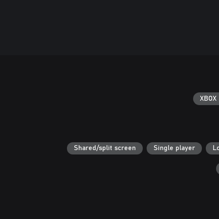
XBOX 
Shared/split screen
Single player
L