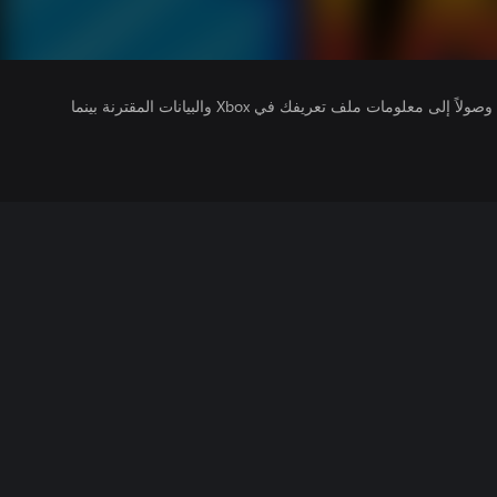
يتلقى ناشرو الألعاب التي تقوم بتشغيلها وصولاً إلى معلومات ملف تعريفك في Xbox والبيانات المقترنة بينما