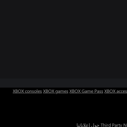
XBOX consoles
XBOX games
XBOX Game Pass
XBOX acces
Third Party N
حول إعلاناتنا