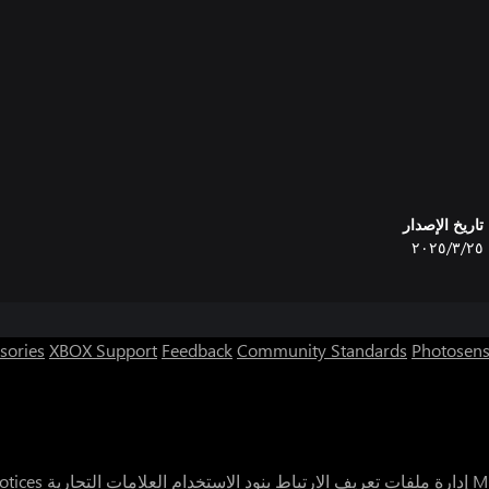
تاريخ الإصدار
٢٥‏/٣‏/٢٠٢٥
sories
XBOX Support
Feedback
Community Standards
Photosens
إدارة ملفات تعريف الارتباط
بنود الاستخدام
العلامات التجارية
otices