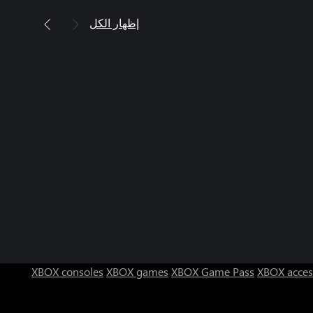
إظهار الكل
XBOX consoles
XBOX games
XBOX Game Pass
XBOX acces