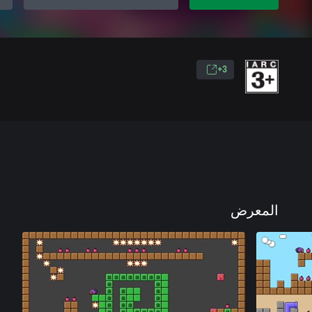
3+
المعرض