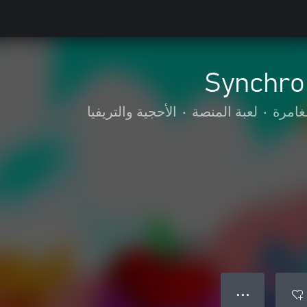
Synchro
غامرة
•
لعبة المنصة
•
الأحجية والتريفيا
● ● ●