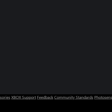
sories
XBOX Support
Feedback
Community Standards
Photosens