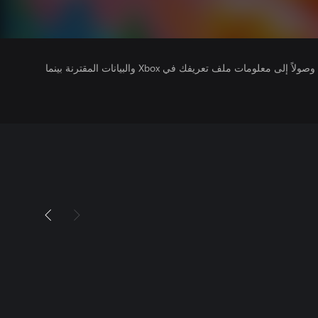
يتلقى ناشرو الألعاب التي تقوم بتشغيلها وصولاً إلى معلومات ملف تعريفك في Xbox والبيانات المقترنة بينما