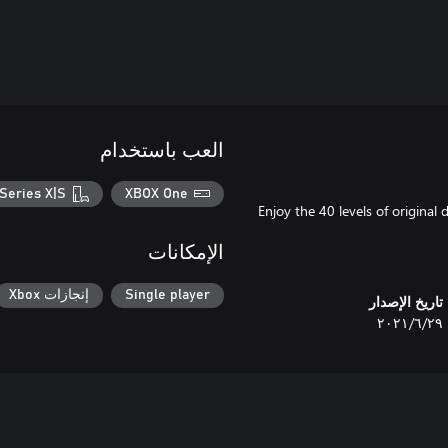
العب باستخدام
Series X|S
XBOX One
Enjoy the 40 levels of original 
الإمكانات
Single player
إنجازات Xbox
تاريخ الإصدار
٢٩‏/٦‏/٢٠٢١