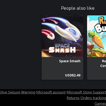
People also like
Space Smash
Ru
Con
USD$2.49
itive Seizure Warning
Microsoft account
Microsoft Store Support
Returns
Orders tracking
Games