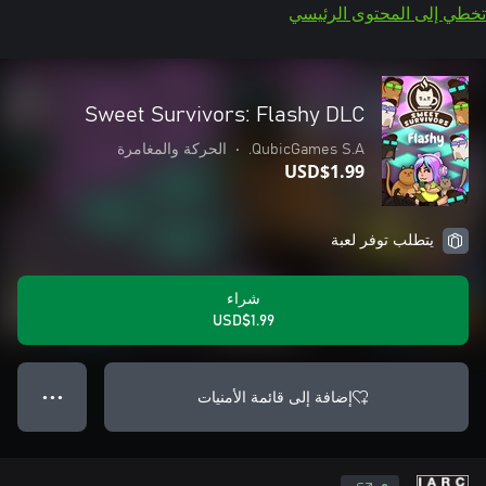
تخطي إلى المحتوى الرئيسي
Sweet Survivors: Flashy DLC
QubicGames S.A.
•
الحركة والمغامرة
USD$1.99
يتطلب توفر لعبة
شراء
USD$1.99
إضافة إلى قائمة الأمنيات
● ● ●