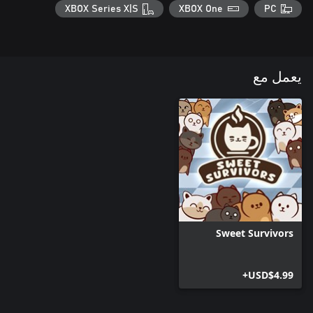
XBOX Series X|S
XBOX One
PC
يعمل مع
Sweet Survivors
USD$4.99+