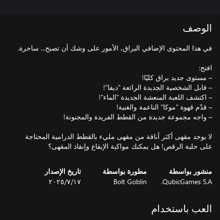
الوصف
لا يوجد مقهى أكثر أناقة من مقهى مليء بالقطط الدرامية المحتاجة
على حلبة الرقص! هل يمكنك مواكبة الإيقاع وإنقاذ المقهى؟
منشور بواسطة
مطورة بواسطة
تاريخ الإصدار
QubicGames S.A.
Bolt Goblin
١٧‏/٧‏/٢٠٢٥
العب باستخدام