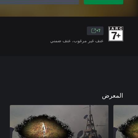
7+
عنف غير مرغوب، عنف ضمني
المعرض