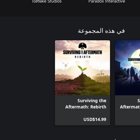
Iceflake Studios
Paradox Interactive
في هذه المجموعة
Surviving the
S
Aftermath: Rebirth
Aftermat
USD$14.99