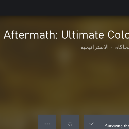
e Aftermath: Ultimate Co
حاكاة
•
الاستراتيجية
● ● ●
Surviving th