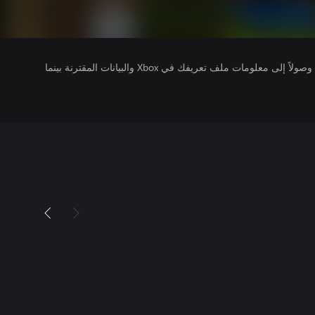
يتلقى ناشرو الألعاب التي تقوم بتشغيلها وصولاً إلى معلومات ملف تعريفك في Xbox والبيانات المقترنة بينما