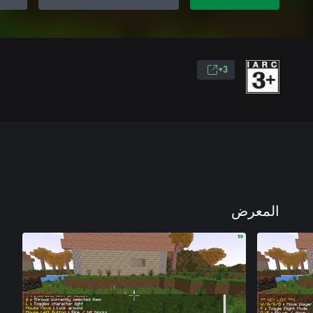
3+
المعرض