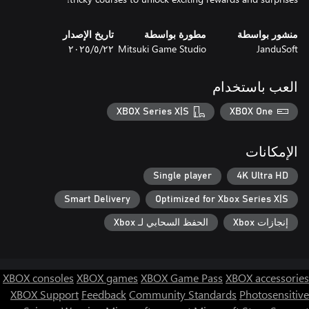
منشور بواسطة
مطورة بواسطة
تاريخ الإصدار
JanduSoft
Mitsuki Game Studio
٢٢‏/٥‏/٢٠٢٥
العب باستخدام
XBOX Series X|S
XBOX One
الإمكانات
Single player
4K Ultra HD
Smart Delivery
Optimized for Xbox Series X|S
إنجازات Xbox
الحفظ السحابي لـ Xbox
XBOX consoles
XBOX games
XBOX Game Pass
XBOX accessories
XBOX Support
Feedback
Community Standards
Photosensitive