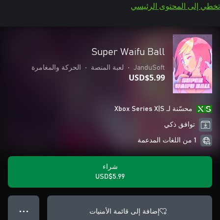
تخطي إلى المحتوى الرئيسي
Super Waifu Ball
JanduSoft
•
لعبة المنصة
•
الحركة والمغامرة
USD$5.99
محسّنة لـ Xbox Series X|S
توافق ذكي
1 من اللغات المدعمة
شراء
USD$5.99
إضافة إلى قائمة الأمنيات
● ● ●