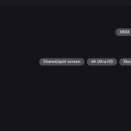
XBOX 
Shared/split screen
4K Ultra HD