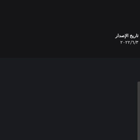
تاريخ الإصدار
٣‏/٦‏/٢٠٢٢