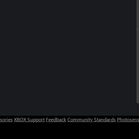
sories
XBOX Support
Feedback
Community Standards
Photosens