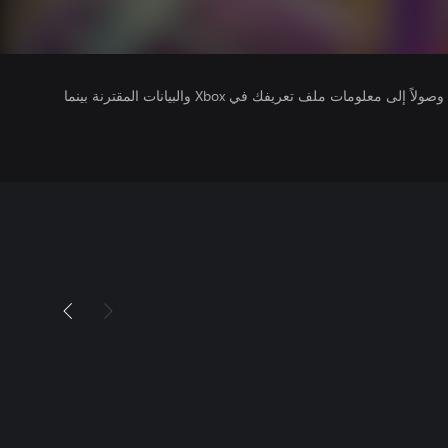
يتلقى ناشرو الألعاب التي تقوم بتشغيلها وصولاً إلى معلومات ملف تعريفك في Xbox والبيانات المقترنة بينما