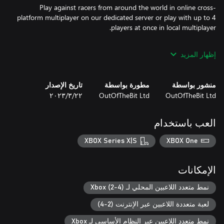
Play against racers from around the world in online cross-
platform multiplayer on our dedicated server or play with up to 4
إظهار المزيد
Compete for the glory of having the best time in the world on a
track. Use practice mode to race your ghost and beat your
personal best.
منشور بواسطة
مطورة بواسطة
تاريخ الإصدار
OutOfTheBit Ltd
OutOfTheBit Ltd
٢٢‏/٣‏/٢٠٢٣
العب باستخدام
XBOX Series X|S
XBOX One
الإمكانات
نمط متعدد اللاعبين المحلي لـ Xbox (2-4)
لعبة متعددة اللاعبين عبر الإنترنت (2-4)
نمط متعدد اللاعبين عبر النظام الأساسي لـ Xbox