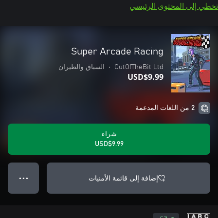
تخطي إلى المحتوى الرئيسي
Super Arcade Racing
OutOfTheBit Ltd
•
السباق والطيران
USD$9.99
2 من اللغات المدعمة
شراء
USD$9.99
إضافة إلى قائمة الأمنيات
● ● ●