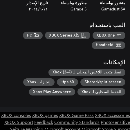
منشور بواسطة
مطورة بواسطة
تاريخ الإصدار
Gamedust SA
Garage 5
١١‏/٦‏/٢٠٢٤
العب باستخدام
PC
XBOX Series X|S
XBOX One
Handheld
الإمكانات
نمط متعدد اللاعبين المحلي لـ Xbox (2-4)
Shared/split screen
60 fps+
إنجازات Xbox
الحفظ السحابي لـ Xbox
Xbox Play Anywhere
XBOX consoles
XBOX games
XBOX Game Pass
XBOX accessories
XBOX Support
Feedback
Community Standards
Photosensitive
Seizure Warning
Microsoft account
Microsoft Store Support