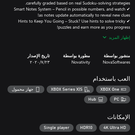
✔ Smart Notes System – Pencil in possible numbers, and watch
✔ Hints to Keep You Going – Stuck? Use hints to solve tricky
✔ Track Your Progress – View detailed stats on your best times
إظهار المزيد
✔ Train Your Brain – Improve logic, critical thinking, and Sudoku
منشور بواسطة
مطورة بواسطة
تاريخ الإصدار
NovaSoftwares
Novativity
٢٣‏/٧‏/٢٠٢٠
Experience seamless gameplay with full support for Xbox
العب باستخدام
XBOX One
XBOX Series X|S
جهاز محمول
Hub
PC
Keyboard – Use arrow keys to navigate, Spacebar to select and
الإمكانات
Controller – Left Stick to move, A Button to select and submit, X
Single player
HDR10
4K Ultra HD