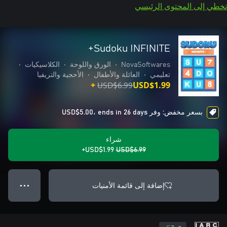
تخطي إلى المحتوى الرئيسي
Sudoku INFINITE+
NovaSoftwares
•
الورق واللوحة
•
الكلاسيكيات
•
تعليمي
•
العائلة والأطفال
•
الأحجية والتريفيا
USD$6.99
USD$1.99+
بسعر مخفض: وفر USD$5.00، ends in 26 days
شراء
USD$1.99+
USD$6.99
إضافة إلى قائمة الأمنيات
● ● ●