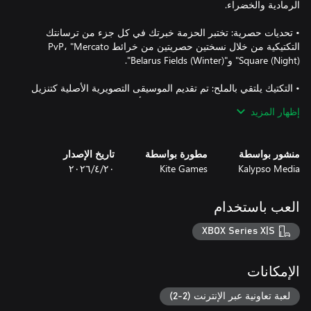
• تحديات حصرية: تختبر الحزمة خبرتك في كل جزء من ترسانتك
التكتيكية من خلال نسختين حصريتين من خرائط PvP، "Mercato
• التكتيك يلتقي بالملح: تم تقديم الموسيقى التصويرية الأصلية كتنزيل
عالي الجودة، يمزج بين إشارات القتال الأوركسترالية ومناظر صوتية
إظهار المزيد
محيطة بمناطق الحرب، ويضم تسجيل الموضوع الرئيسي من قبل East
Connection Music Recording مع Budapest Art Orchestra.
منشور بواسطة
مطورة بواسطة
تاريخ الإصدار
Kalypso Media
Kite Games
٢٠‏/٤‏/٢٠٢٦
العب باستخدام
XBOX Series X|S
الإمكانات
لعبة تعاونية عبر الإنترنت (2-2)