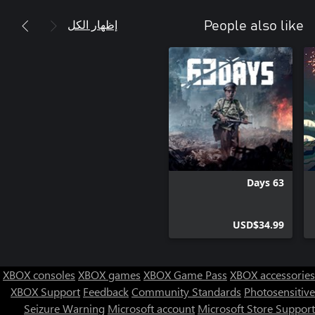
إظهار الكل
People also like
63 Days
USD$34.99
XBOX consoles
XBOX games
XBOX Game Pass
XBOX accessories
XBOX Support
Feedback
Community Standards
Photosensitive
Seizure Warning
Microsoft account
Microsoft Store Support