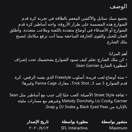
الوصف
يجتمع سيك ستايل والأكشن المفعم بالطاقة في تجربة كرة قدم
الشوارع هذه المصممة على طراز الأروقة. واجه أساطير كرة قدم
الشوارع أو الأصدقاء في أوضاع متعددة باللعبة وملاعب متعددة، وأطلق
العنان للحيل والقوى الخارقة الساحقة بينما أنت ترفع مكانتك لتصبح
• كن ملك الشارع: تعلم كيف تسود الشوارع بشخصيتك تحت إشراف
• ستة أوضاع لعب فريدة: أسلوب Freestyle الذي يشبه الرقص، كرة
• ثقافة Street Style الأصيلة: العب جنبًا إلى جنب مع أساطير مثل Sean
Garnier وLiv Cook وMelody Donchet وغيرهم مع مسارات مليئة
بالإثارة من Black Eyed Peas و DJ Snake و Snap.
منشور بواسطة
مطورة بواسطة
تاريخ الإصدار
Maximum
SFL Interactive,
١٣‏/٧‏/٢٠٢٠