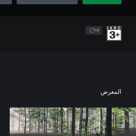
3+
المعرض