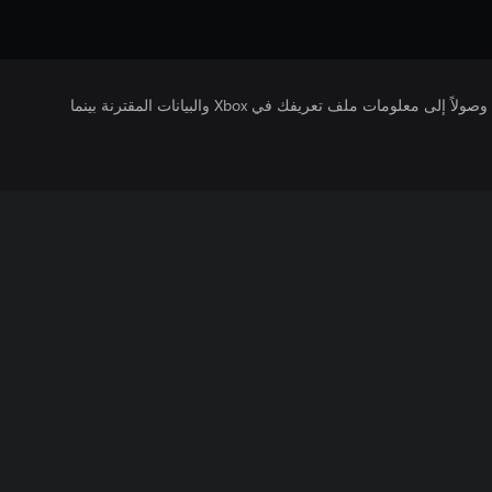
يتلقى ناشرو الألعاب التي تقوم بتشغيلها وصولاً إلى معلومات ملف تعريفك في Xbox والبيانات المقترنة بينما