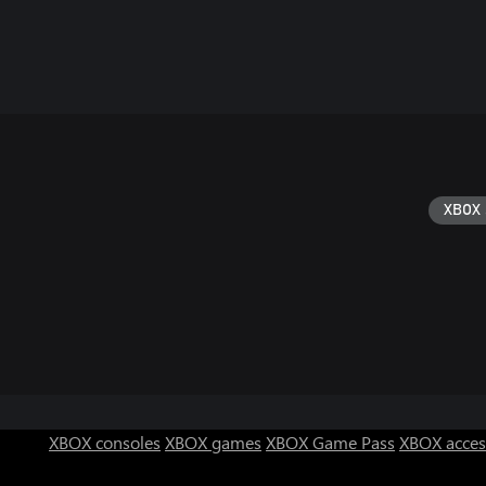
XBOX 
XBOX consoles
XBOX games
XBOX Game Pass
XBOX acces