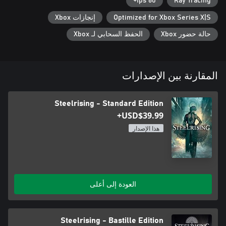
60 fps+
Ray Tracing
ماري أنطوانيت، ولافاييت، وروبسبير. الأمر عائد إليك لأن تشق طريقك
في ظل كل هذه المؤامرات وأن تضع حدًا لجنون رجل واحد حتى تعبر
Optimized for Xbox Series X|S
إنجازات Xbox
حالة حضور Xbox
الحفظ السحابي لـ Xbox
المقارنة بين الإصدارات
Steelrising - Standard Edition
USD$39.99+
هذا الإصدار
العودة إلى أعلى
Steelrising - Bastille Edition