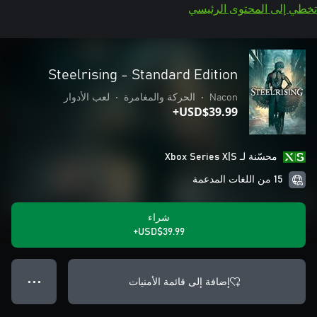
تخطي إلى المحتوى الرئيسي
Steelrising - Standard Edition
Nacon
•
الحركة والمغامرة
•
لعب الأدوار
USD$39.99+
محسّنة لـ Xbox Series X|S
15 من اللغات المدعمة
شراء
USD$39.99+
إضافة إلى قائمة الأمنيات
● ● ●