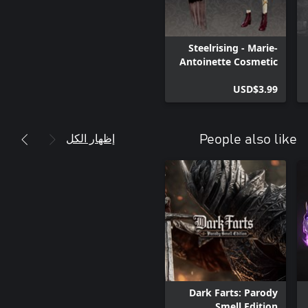
Steelrising - Marie-
Antoinette Cosmetic
Pack
USD$3.99
إظهار الكل
People also like
Dark Farts: Parody
Smell Edition