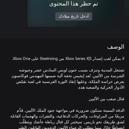
تم حظر هذا المحتوى
أدخل تاريخ ميلادك
الوصف
تشتعل المدينة وتنزف بسبب جنون لويس السادس عشر وجيوشه
الشرسة من الآليين. تُعد إيجيس تحفة آلية صممها المهندس فوكانسون
بغرض حراسة الملكة، وعليها إنقاذ الثورة الفرنسية في لعبة تقمّص
الدقة المميتة ستكون ضرورية في مواجهة جنود الملك الآليين. قدِّم
مزيجًا من المراوغات، والحركات الدفاعية، والقفزات والهجمات القاتلة
لشق طريقك نحو باريس. سيختبر كل قتال رباطة جأشك ويتطلّب
انضباطًا حادًا، بينما يتطلب الزعماء الآليون الدؤوبون الهائلون الصّبر