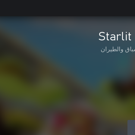
Starlit
باق والطيران