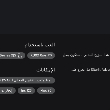
العب باستخدام
 هذا المزيج المثالي ، ستكون بطل
Series X|S
XBOX One
يغذي الأدرينالين سباقات محيرة للعقل بين الأبطال والأشرار من Starlit Adventures! هل تجرؤ على
الإمكانات
نمط متعدد اللاعبين المحلي لـ Xbox (2-4)
60 fps+
120 fps
إنجازات Xbox