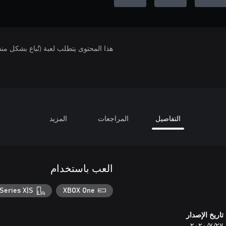
هذا المحتوى يتطلب لعبة (تُباع بشكل من
التفاصيل
المراجعات
المزيد
العب باستخدام
Series X|S
XBOX One
تاريخ الإصدار
٢٧‏/٧‏/٢٠٢٠