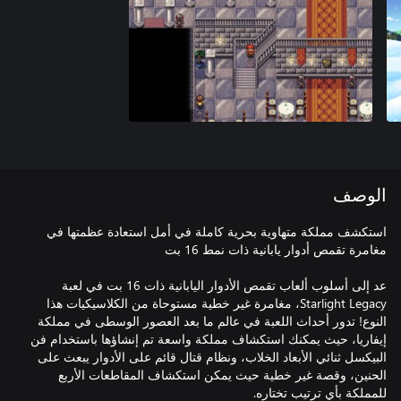
الوصف
استكشف مملكة متهاوية بحرية كاملة في أمل استعادة عظمتها في
عد إلى أسلوب ألعاب تقمص الأدوار اليابانية ذات 16 بت في لعبة
Starlight Legacy، مغامرة غير خطية مستوحاة من الكلاسيكيات هذا
النوع! تدور أحداث اللعبة في عالم ما بعد العصور الوسطى في مملكة
إيفاريا، حيث يمكنك استكشاف مملكة واسعة تم إنشاؤها باستخدام فن
البيكسل ثنائي الأبعاد الخلاب، ونظام قتال قائم على الأدوار يبعث على
الحنين، وقصة غير خطية حيث يمكن استكشاف المقاطعات الأربع