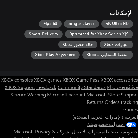
الإمكانات
60 fps+
Single player
4K Ultra HD
Smart Delivery
Optimized for Xbox Series X|S
إنجازات Xbox
حالة حضور Xbox
الحفظ السحابي لـ Xbox
Xbox Play Anywhere
XBOX consoles
XBOX games
XBOX Game Pass
XBOX accessories
XBOX Support
Feedback
Community Standards
Photosensitive
Seizure Warning
Microsoft account
Microsoft Store Support
Returns
Orders tracking
Games
العربية (الإمارات العربية المتحدة)
خيارات خصوصيتك
خصوصية صحة المستهلك
الاتصال بشركة Microsoft
Privacy &