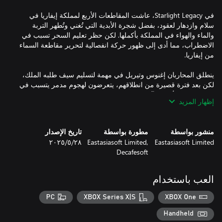
في Starlight Legacy، عاشت المقاطعات الأربع لمملكة إيفاريا في
سلام وازدهار لعقود، بفضل شجرة الأبدية التي تُغني وتُطهر التربة
والماء والهواء في المملكة بأكملها. لكن حظر تعليم السحر تسبب في
الاضطراب، مما أدى إلى ظهور حركة انفصالية لتحرير مقاطعة السماء
ينطلق المحاربان إغنوس وتيريل في مهمة لتسليم سيف طلبه الملك،
لكن بعد فترة قصيرة من انطلاقهم، يتعرضون لهجوم مدمر يتسبب في
ذبول شجرة الأبدية. الآن يواجه إغنوس وتيريل مهمة استعادة شجرة
إظهار المزيد
الأبدية لإنقاذ المملكة. وهكذا تبدأ رحلة عظيمة عبر عالم خيالي مترابط
بسلاسة!
منشور بواسطة
مطورة بواسطة
تاريخ الإصدار
Eastasiasoft Limited
Eastasiasoft Limited,
٢٨‏/٥‏/٢٠٢٥
Decafesoft
العب باستخدام
PC
XBOX Series X|S
XBOX One
Handheld