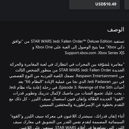
USD$10.49
الوصف
تستفيد STAR WARS Jedi: Fallen Order™ Deluxe Edition من "توافق
ذكي Xbox" مما يتيح الوصول إلى العبة على Xbox One و
"مغامرة مُشوّقة بين المجرات في انتظارك في لعبة المغامرة والحركة
الجديدة STAR WARS Jedi: Fallen Order من منظور الشخص الثالث
من Respawn Entertainment. تضعك اللعبة الفردية من النوع القصصي
في دور Jedi Padawan الذي نجا من عملية الإبادة "النظام 66" بعد
أحداث Episode 3: Revenge of the Sith. في رحلة إعادة بناء نظام Jedi
، يجب عليك تجميع الشتات من ماضيك لإكمال تدريبك وتطوير قدرات
"القوة" الجديدة الفعّالة وإتقان فنون استعمال سيف الليزر - كل ذلك مع
أثناء إتقان قدراتك، سيشترك اللاعبون في معركة سيف الليزر و"القوة"
السينمائية المصممة لتقدم نفس القدر من التشويق في معارك سيف
الليزر التي تشاهدها في أفلام STAR WARS. سيتعين على اللاعبين