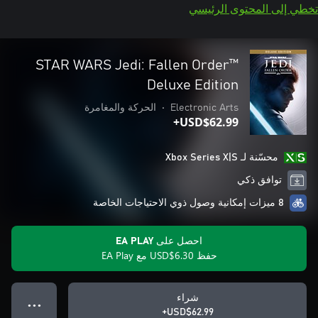
تخطي إلى المحتوى الرئيسي
STAR WARS Jedi: Fallen Order™
Deluxe Edition
Electronic Arts
•
الحركة والمغامرة
USD$62.99+
محسّنة لـ Xbox Series X|S
توافق ذكي
8 ميزات إمكانية وصول ذوي الاحتياجات الخاصة
احصل على EA PLAY
حفظ USD$6.30 مع EA Play
شراء
● ● ●
USD$62.99+