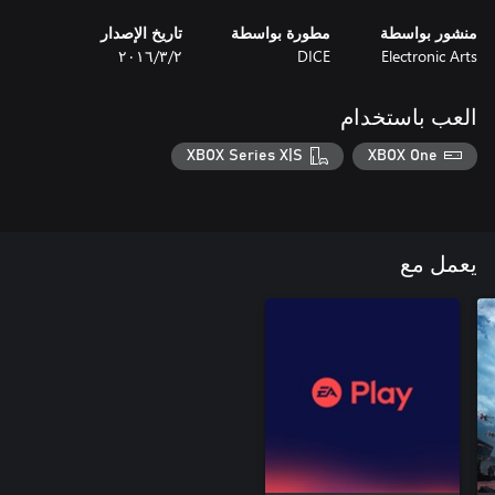
منشور بواسطة
مطورة بواسطة
تاريخ الإصدار
Electronic Arts
DICE
٢‏/٣‏/٢٠١٦
العب باستخدام
XBOX Series X|S
XBOX One
يعمل مع