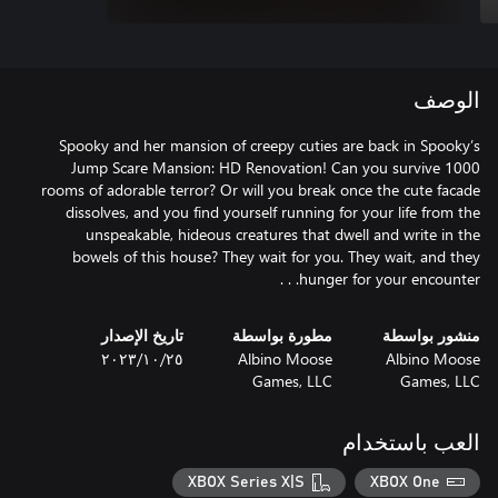
الوصف
Spooky and her mansion of creepy cuties are back in Spooky’s
Jump Scare Mansion: HD Renovation! Can you survive 1000
rooms of adorable terror? Or will you break once the cute facade
dissolves, and you find yourself running for your life from the
unspeakable, hideous creatures that dwell and write in the
bowels of this house? They wait for you. They wait, and they
hunger for your encounter. . .
منشور بواسطة
مطورة بواسطة
تاريخ الإصدار
Albino Moose
Albino Moose
٢٥‏/١٠‏/٢٠٢٣
Games, LLC
Games, LLC
العب باستخدام
XBOX Series X|S
XBOX One