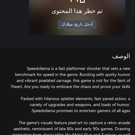
تم حظر هذا المحتوى
أدخل تاريخ ميلادك
الوصف
Speedollama is a fast platformer shooter that sets a new
benchmark for speed in the genre. Bursting with quirky humor
and vibrant pixelated carnage, this game is not for the faint of
Packed with hilarious splatter elements, fast-paced action, a
variety of upgrades and weapons, and loads of humor,
The game's visuals feature pixel art to capture a retro-arcade
aesthetic, reminiscent of late 80s and early 90s games. Drawing
inspiration from classic titles like Metal Slug and Turrican, as well