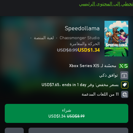
تخطي إلى المحتوى الرئيسي
Speedollama
Chaosmonger Studio
•
لعبة المنصة
•
الحركة والمغامرة
USD$8.99
USD$1.34
محسّنة لـ Xbox Series X|S
توافق ذكي
بسعر مخفض: وفر USD$7.65، ends in 1 day
11 من اللغات المدعمة
شراء
USD$1.34
USD$8.99