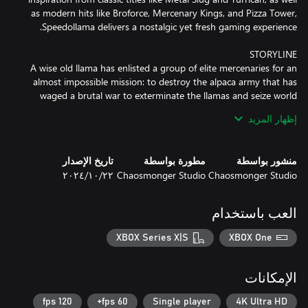
as modern hits like Broforce, Mercenary Kings, and Pizza Tower,
A wise old llama has enlisted a group of elite mercenaries for an
almost impossible mission: to destroy the alpaca army that has
waged a brutal war to exterminate the llamas and seize world
domination. Equipped with a powerful tunneling machine, the
إظهار المزيد
llamas embark on a bizarre journey, burrowing through the
earth, collecting funky substances, and battling the relentless
alpaca forces along with their beastly allies.
منشور بواسطة
مطورة بواسطة
تاريخ الإصدار
Chaosmonger Studio
Chaosmonger Studio
٢٢‏/١٠‏/٢٠٢٤
العب باستخدام
XBOX Series X|S
XBOX One
الإمكانات
120 fps
60 fps+
Single player
4K Ultra HD