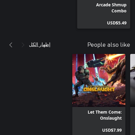
Arcade Shmup
Combo
USD$5.49
إظهار الكل
People also like
Let Them Come:
Onslaught
USD$7.99