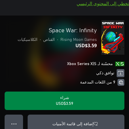
تخطي إلى المحتوى الرئيسي
Space War: Infinity
Rising Moon Games
•
القناص
•
الكلاسيكيات
USD$3.59
محسّنة لـ Xbox Series X|S
توافق ذكي
9 من اللغات المدعمة
شراء
USD$3.59
إضافة إلى قائمة الأمنيات
● ● ●