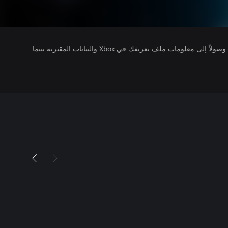
يتلقى ناشرو الألعاب التي تقوم بتشغيلها وصولاً إلى معلومات ملف تعريفك في Xbox والبيانات المقترنة بينما