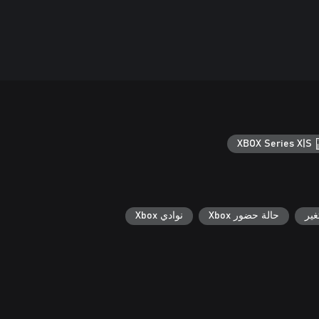
XBOX Series X|S
ير
حالة حضور Xbox
نوادي Xbox