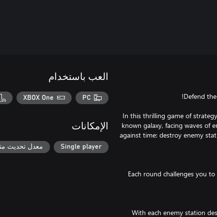
العب باستخدام
XBOX One
PC
In this thrilling game of strate
known galaxy, facing waves of en
الإمكانات
against time: destroy enemy stati
Single player
معدل تحديث متغ
Each round challenges you to 
With each enemy station des