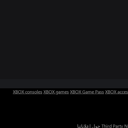
XBOX consoles
XBOX games
XBOX Game Pass
XBOX acces
Third Party N
حول إعلاناتنا