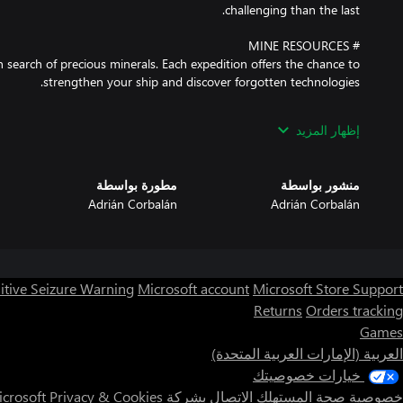
n search of precious minerals. Each expedition offers the chance to
إظهار المزيد
avel between the different sectors offering new areas to explore and
منشور بواسطة
مطورة بواسطة
Adrián Corbalán
Adrián Corbalán
e modes, this is the mode for you. In Space Battle Mayhem you will
 nearby asteroids to power up your ship and spacecraft fleet. Each
itive Seizure Warning
Microsoft account
Microsoft Store Support
Returns
Orders tracking
Games
strategic skills but also your ability to make quick decisions under
p the challenge and defend your ship against the relentless forces
العربية (الإمارات العربية المتحدة)
of the empire?
خيارات خصوصيتك
خصوصية صحة المستهلك
الاتصال بشركة Microsoft
Privacy & Cookies