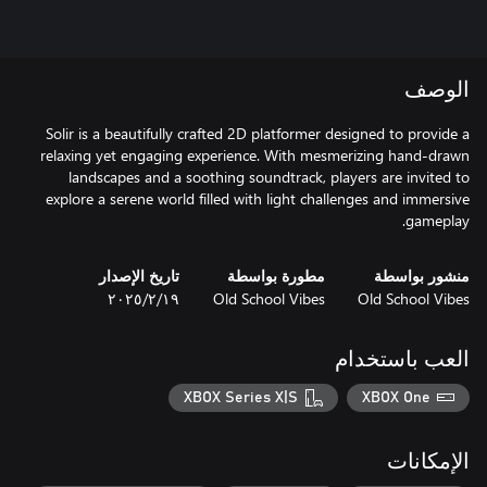
الوصف
Solir is a beautifully crafted 2D platformer designed to provide a
relaxing yet engaging experience. With mesmerizing hand-drawn
landscapes and a soothing soundtrack, players are invited to
explore a serene world filled with light challenges and immersive
gameplay.
منشور بواسطة
مطورة بواسطة
تاريخ الإصدار
Old School Vibes
Old School Vibes
١٩‏/٢‏/٢٠٢٥
العب باستخدام
XBOX Series X|S
XBOX One
الإمكانات