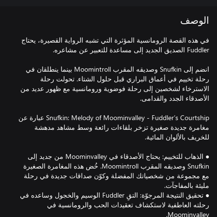
الوصف
في هذه القصة الرومانسية المؤثرة التي تشبه الرواية القصيرة، يحتاج
انضم إلى Snufkin وصديقه المقرب Moomintroll بينما ينطلقان في
رحلة تخييم في أعماق البراري قبل حلول الشتاء. تحولت رحلة
الاسترخاء لشخصين إلى رحلة فوضوية ورومانسية مع ظهور عديد من
Snufkin: Melody of Moominvalley - Fuddler’s Courtship عبارة عن
مغامرة جديدة صغيرة تزخر بلقاءات رائعة وسط مشاهد مدهشة
● الذهاب للتخييم: يحتاج الأصدقاء في Moominvalley من جديد إلى
Snufkin وصديقه المقرب Moomintroll. خُض هذه المغامرة الصغيرة
مع مجموعة من شخصياتك المفضلة وكوّن صداقات جديدة في رحلة
● تحقيق النتيجة المرجوّة: التقِ Fuddler الوسيم والخجول وساعده في
رحلته العاطفية لاستكشاف تعقيدات الحب والرومانسية في