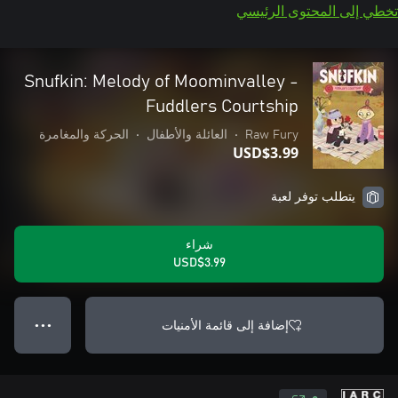
تخطي إلى المحتوى الرئيسي
Snufkin: Melody of Moominvalley -
Fuddlers Courtship
Raw Fury
•
العائلة والأطفال
•
الحركة والمغامرة
USD$3.99
يتطلب توفر لعبة
شراء
USD$3.99
إضافة إلى قائمة الأمنيات
● ● ●