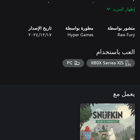
● ثمة شيء يلوح في الأفق: تعمّ مشاعر الترقب أجواء Moominvalley
إظهار المزيد
حين يتغير لون أوراق الأشجار ويهلّ الخريف بكامل روعته. انضم إلى
Snufkin لخوض تجربة جديدة مثيرة للأحاسيس.
منشور بواسطة
مطورة بواسطة
تاريخ الإصدار
Raw Fury
Hyper Games
١٧‏/١٢‏/٢٠٢٤
العب باستخدام
PC
XBOX Series X|S
يعمل مع