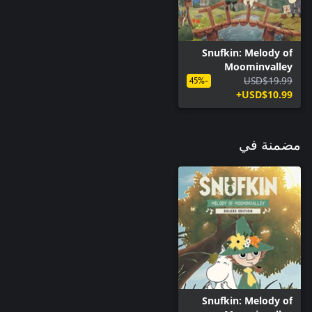
Snufkin: Melody of
Moominvalley
USD$19.99
-45%
USD$10.99+
مضمنة في
Snufkin: Melody of