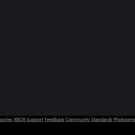
sories
XBOX Support
Feedback
Community Standards
Photosens