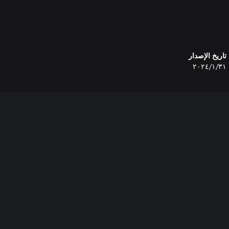
تاريخ الإصدار
٣١‏/١‏/٢٠٢٤