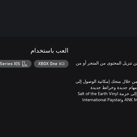
العب باستخدام
لذي تنفقه على محتوى هذه اللعبة بشراء بطاقة العام 4. يمكن تنزيل المحتوى من المتجر أو من
Series X|S
XBOX One
سيع نطاق تجربة SnowRunner الخاصة بك من خلال منحك إمكانية الوصول إلى
مهام جديدة وخرائط جديدة
لاستكشافها وأكثر من ذلك! ستحصل أيضًا على إمكانية الوصول الفوري إلى حزمة Salt of the Earth Vinyl
Wrap الحصرية التي تضم أربع هيئات حصرية للشاحنات ANK MK38 CIVILIAN وInternational Paystar