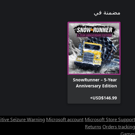
مضمنة في
SnowRunner – 5-Year
Anniversary Edition
USD$146.99+
itive Seizure Warning
Microsoft account
Microsoft Store Support
Returns
Orders tracking
Games