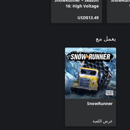
SnowRunner – Season
SnowRunn
16: High Voltage
USD$13.49
يعمل مع
SnowRunner
عرض اللعبة