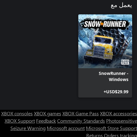
يعمل مع
SnowRunner -
Windows
USD$29.99+
XBOX consoles
XBOX games
XBOX Game Pass
XBOX accessories
XBOX Support
Feedback
Community Standards
Photosensitive
Seizure Warning
Microsoft account
Microsoft Store Support
Returns
Orders tracking