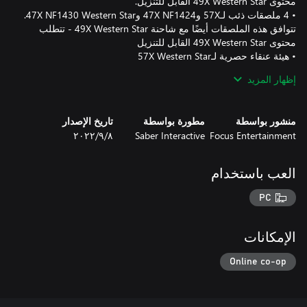
• 4 ملصقات ذئب لـ57X و47X NF1424 و47X NF1430 Western Star.
تتوافق هذه الملصقات أيضًا مع شاحنة 49X Western Star - تتطلب
إظهار المزيد
تتطلب اللعبة الأساسية SnowRunner لتشغيلها. حزمة الذئب Western
منشور بواسطة
مطورة بواسطة
تاريخ الإصدار
Star ليست ضمن تذكرة العام الأول أو تذكرة العام الثاني.
Focus Entertainment
Saber Interactive
٨‏/٩‏/٢٠٢٢
العب باستخدام
PC
الإمكانات
Online co-op