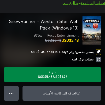
تخطي إلى المحتوى الرئيسي
SnowRunner - Western Star Wolf
Pack (Windows 10)
Focus Entertainment
•
محاكاة
USD$6.79
USD$5.43
بسعر مخفض: وفر USD$1.36، ends in 4 days
يتطلب توفر لعبة
شراء
USD$5.43
USD$6.79
إضافة إلى قائمة الأمنيات
● ● ●