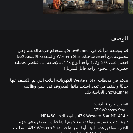
الوصف
قم بتوسعة مرأبك في SnowRunner باستخدام حزمة الذئب، وهي
مجموعة من أحدث شاحنات Western Star والمتعددة الاستعمالات!
احصل على 57X و47X وأحد أنواع 47X، بالإضافة إلى عناصر تجميلية
تحكم في محطات Western Star الكهربائية الثلاث التي تم الكشف عنها
حديثًا واستفد من تعدد استخداماتها المعروف في جميع وظائف
• هيئة ذئب حصرية متوافقة مع جميع الشاحنات المتوفرة في حزمة
الذئب. تتوافق هذه الهيئة أيضًا مع شاحنة 49X Western Star - تتطلب