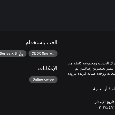
العب باستخدام
Series X|S
XBOX One
محرك الحديث ومجموعة كاملة من
 تتميز بعنصرين إضافيين تم
الإمكانات
هما حصريًا لإطارها الطويل الفريد: منصة مسطحة ضخمة ذات 3 فتحات ووحدة صيانة فريدة مزودة
Online co-op
تاريخ الإصدار
٢‏/٤‏/٢٠٢٤