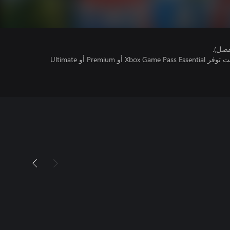
فصل).
تتطلب اللعبة متعددة اللاعبين عبر الإنترنت توفر Xbox Game Pass Essential أو Premium أو Ultimate