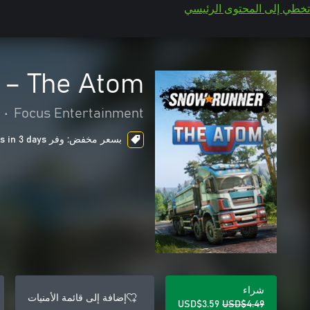
تخطي إلى المحتوى الرئيسي
– The Atom
•
Focus Entertainment
بسعر مخفض: وفر USD$0.90، ends in 3 days
شراء
إضافة إلى قائمة الأمنيات
USD$3.59
USD$4.49