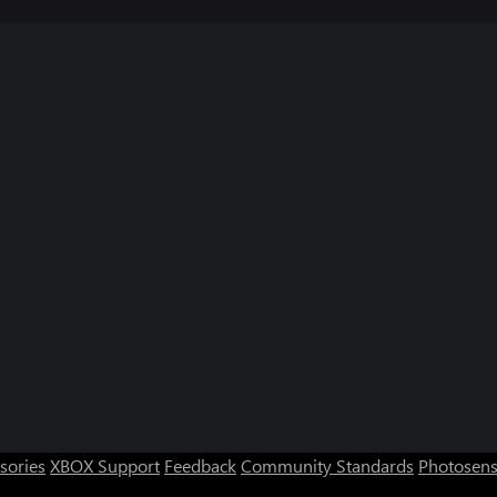
sories
XBOX Support
Feedback
Community Standards
Photosens