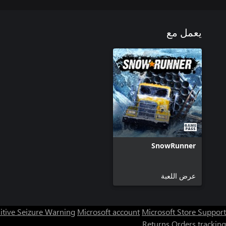
يعمل مع
SnowRunner
عرض اللعبة
itive Seizure Warning
Microsoft account
Microsoft Store Support
Returns
Orders tracking