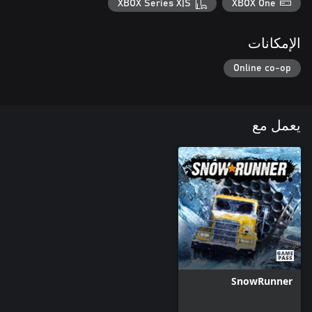
XBOX Series X|S
XBOX One
الإمكانات
Online co-op
يعمل مع
SnowRunner