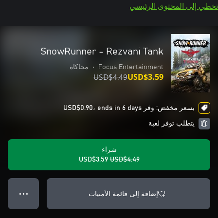
تخطي إلى المحتوى الرئيسي
SnowRunner - Rezvani Tank
Focus Entertainment
•
محاكاة
USD$4.49
USD$3.59
بسعر مخفض: وفر USD$0.90، ends in 6 days
يتطلب توفر لعبة
شراء
USD$3.59
USD$4.49
إضافة إلى قائمة الأمنيات
● ● ●