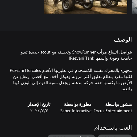
الوصف
يتواصل اتساع مرأب SnowRunner وتحسنه مع scout جديدة تبدو
مجهزة بالمحرك نفسه المُستخدم في نظيرتها الأقدم Rezvani Hercules
لكنها تنفرد بنظام تعليق أكثر مرونة وهيكل أخف مع أقصى ارتفاع عن
الأرض ما يكسبها خفة حركة مذهلة ويجعل نسبة القوة إلى الوزن فيها
رائعة.
منشور بواسطة
مطورة بواسطة
تاريخ الإصدار
Focus Entertainment
Saber Interactive
٣٠‏/٧‏/٢٠٢٤
العب باستخدام