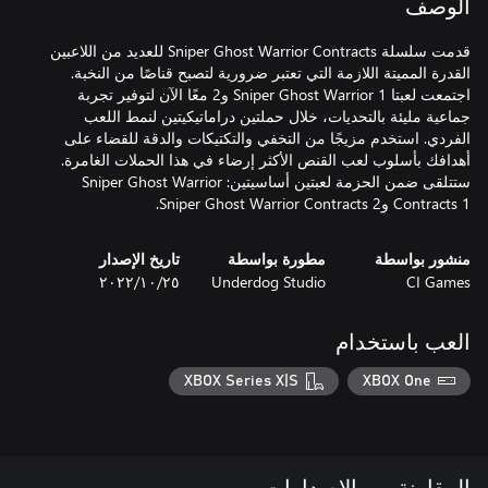
الوصف
قدمت سلسلة Sniper Ghost Warrior Contracts للعديد من اللاعبين
القدرة المميتة اللازمة التي تعتبر ضرورية لتصبح قناصًا من النخبة.
اجتمعت لعبتا Sniper Ghost Warrior 1 و2 معًا الآن لتوفير تجربة
جماعية مليئة بالتحديات، خلال حملتين دراماتيكيتين لنمط اللعب
الفردي. استخدم مزيجًا من التخفي والتكتيكات والدقة للقضاء على
أهدافك بأسلوب لعب القنص الأكثر إرضاء في هذا الحملات الغامرة.
ستتلقى ضمن الحزمة لعبتين أساسيتين: Sniper Ghost Warrior
Contracts 1 وSniper Ghost Warrior Contracts 2.
منشور بواسطة
مطورة بواسطة
تاريخ الإصدار
CI Games
Underdog Studio
٢٥‏/١٠‏/٢٠٢٢
العب باستخدام
XBOX Series X|S
XBOX One