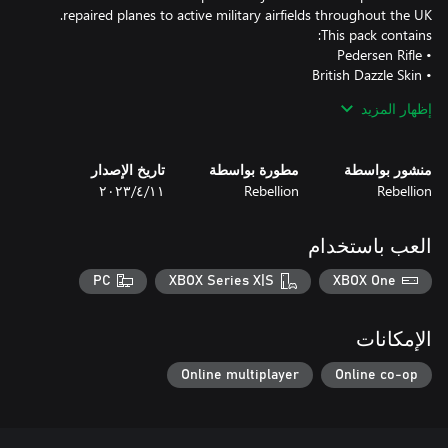
إظهار المزيد
• Air Auxiliary Skin (Monika)
منشور بواسطة
مطورة بواسطة
تاريخ الإصدار
Rebellion
Rebellion
١١‏/٤‏/٢٠٢٣
العب باستخدام
PC
XBOX Series X|S
XBOX One
الإمكانات
Online multiplayer
Online co-op