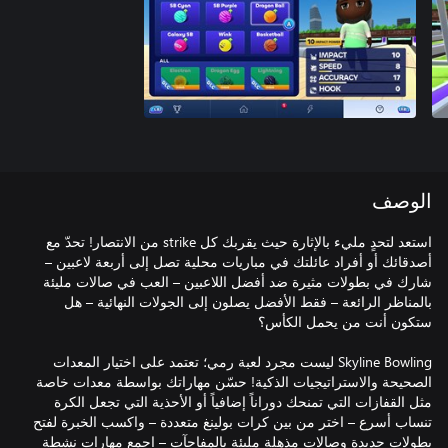
الوصف
استعد لتحدٍ مليء بالإثارة حيث يقربك كل strike من الانتصار! تحدّ مع
أصدقائك أو أفراد عائلتك في مباريات محلية تصل إلى أربعة لاعبين –
شارك في بطولات مثيرة ضد أفضل اللاعبين – العب في صالات مليئة
بالمناظر الرائعة – فقط الأفضل يصلون إلى الجولات النهائية – هل
Skyline Bowling ليست مجرد لعبة رمي؛ تعتمد على اختيار المعدات
الصحيحة والاستراتيجيات الذكية! حسّن مهاراتك بواسطة معدات خاصة
مثل القفازات التي تمنحك دوراناً إضافياً أو الأحذية التي تجعل الكرة
تنساب أسرع – اختر من بين كرات بولينغ متعددة – واكسب الخبرة لفتح
بطولات جديدة وصالات مذهلة مليئة بالمفاجآت – اجمع مهارات نشطة