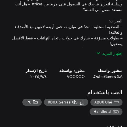
وسلبية لتعزيز فرصك في الحصول على مزيد من strikes – هل أنت
– التعددية المحلية – تحدّ في مباريات حتى أربعة لاعبين مع الأصدقاء
– بطولات مشوّقة – شارك في جولات باتجاه النهائيات – فقط الأفضل
– تخصيص الشخصية – عدّل مظهرك بمستلزمات مثل القفازات
إظهار المزيد
– مهارات قوية – نفّذ مهارات نشطة وسلبية لتعزيز striking rate!
منشور بواسطة
مطورة بواسطة
تاريخ الإصدار
QubicGames S.A.
VOODOO
٤‏/٩‏/٢٠٢٥
العب باستخدام
PC
XBOX Series X|S
XBOX One
Handheld