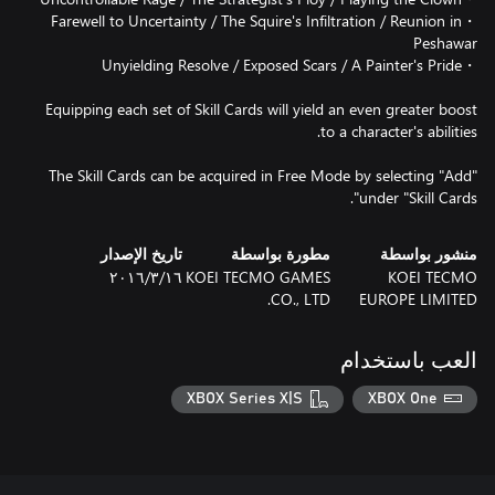
・Farewell to Uncertainty / The Squire's Infiltration / Reunion in
Equipping each set of Skill Cards will yield an even greater boost
The Skill Cards can be acquired in Free Mode by selecting "Add"
under "Skill Cards".
منشور بواسطة
مطورة بواسطة
تاريخ الإصدار
KOEI TECMO
KOEI TECMO GAMES
١٦‏/٣‏/٢٠١٦
CO., LTD.
EUROPE LIMITED
العب باستخدام
XBOX Series X|S
XBOX One