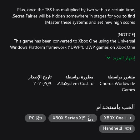
Plus, once the TBS has multiplied by two within a certain time,
This game has been converted to Xbox One using the Universal
Windows Platform framework (“UWP”). UWP games on Xbox One
will display a screen when the game is first loaded, entitled
إظهار المزيد
“Permission Needed” and asking you to grant certain permissions
from your Xbox Live profile. In order to fully play the game,
please select “Yes”. If you select “No” the game will still start, but
منشور بواسطة
مطورة بواسطة
تاريخ الإصدار
your progress will not save and Achievements will not unlock.
Chorus Worldwide
AlfaSystem Co.,Ltd.
٩‏/٧‏/٢٠٢٠
Please note that all UWP games display this screen and ask for
Games
these permissions, and no personal date is requested by the
game or received by us.
العب باستخدام
PC
XBOX Series X|S
XBOX One
Handheld