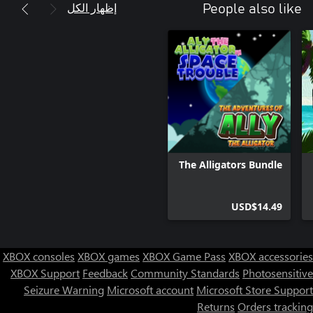
إظهار الكل
People also like
The Alligators Bundle
USD$14.49
XBOX consoles
XBOX games
XBOX Game Pass
XBOX accessories
XBOX Support
Feedback
Community Standards
Photosensitive
Seizure Warning
Microsoft account
Microsoft Store Support
Returns
Orders tracking