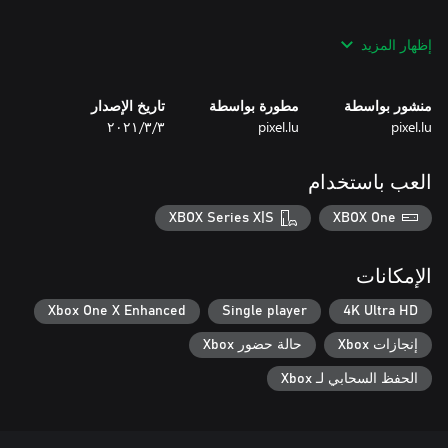
إظهار المزيد
• A single-player adventure, strangely familiar and yet like no
منشور بواسطة
مطورة بواسطة
تاريخ الإصدار
pixel.lu
pixel.lu
٣‏/٣‏/٢٠٢١
• A beautiful original soundtrack by Alexander Falinski
العب باستخدام
XBOX Series X|S
XBOX One
الإمكانات
Xbox One X Enhanced
Single player
4K Ultra HD
إنجازات Xbox
حالة حضور Xbox
الحفظ السحابي لـ Xbox