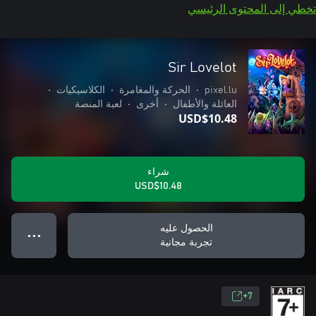
تخطي إلى المحتوى الرئيسي
Sir Lovelot
pixel.lu
•
الحركة والمغامرة
•
الكلاسيكيات
•
العائلة والأطفال
•
أخرى
•
لعبة المنصة
USD$10.48
شراء
USD$10.48
الحصول عليه
● ● ●
تجربة مجانية
7+