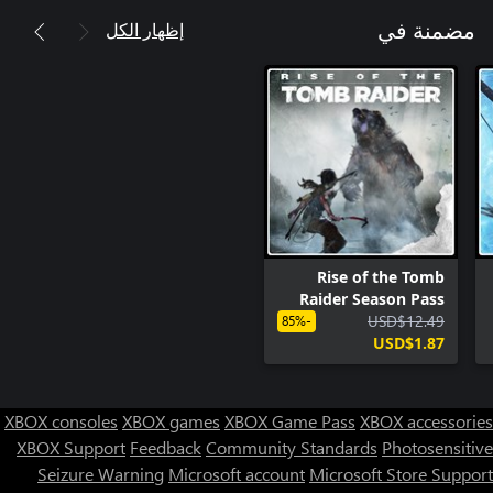
إظهار الكل
مضمنة في
Rise of the Tomb
Raider Season Pass
USD$12.49
-85%
USD$1.87
XBOX consoles
XBOX games
XBOX Game Pass
XBOX accessories
XBOX Support
Feedback
Community Standards
Photosensitive
Seizure Warning
Microsoft account
Microsoft Store Support