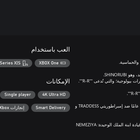
العب باستخدام
Series X|S
XBOX One
الإمكانات
Single player
4K Ultra HD
الملك R.LOYD III لديه ستة أبناء وابنة. غادر هو وأبناؤه للحرب قبل 150 عامًا ضد إمبراطوريتي TRADDESS و
Smart Delivery
إنجازات Xbox
أُسندت المملكة إلى خمسة جنرالات مقربين من العائلة المالكة، تحت قيادة ابنة الملك الوحيدة: NEMEZIYA