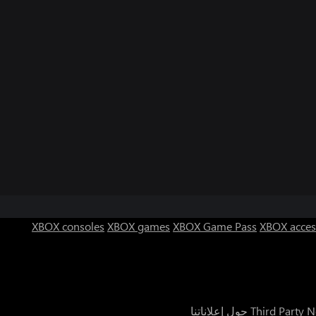
XBOX consoles
XBOX games
XBOX Game Pass
XBOX acces
Third Party N
حول إعلاناتنا