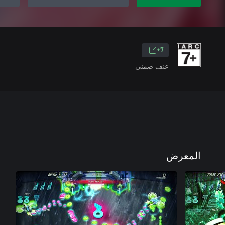
7+
عنف ضمني
المعرض