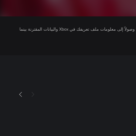
يتلقى ناشرو الألعاب التي تقوم بتشغيلها وصولاً إلى معلومات ملف تعريفك في Xbox والبيانات المقترنة بينما