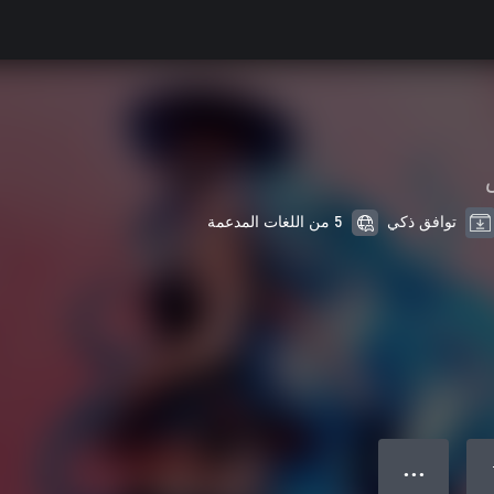
توافق ذكي
5 من اللغات المدعمة
● ● ●