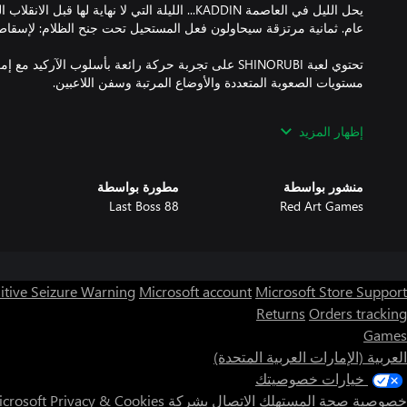
تحتوي لعبة SHINORUBI على تجربة حركة رائعة بأسلوب الآركي
الجزء الوحيد من سفينتك المعرض للإصابة بطلقات العدو هو المركز. من
إظهار المزيد
منشور بواسطة
مطورة بواسطة
Last Boss 88
Red Art Games
- تأخذك الرسومات عالية الدقة عبر 5 بيئات مذهلة، ب
itive Seizure Warning
Microsoft account
Microsoft Store Support
- 8 سفن قابلة للعب، مع إحصائيات متنوعة من القوة والسرعة والحما
Returns
Orders tracking
Games
العربية (الإمارات العربية المتحدة)
- 53 إنجازًا للسعي لتحقيقهم. لا تفوّت الحصول على أي ميدالية وحلّق
خيارات خصوصيتك
خصوصية صحة المستهلك
الاتصال بشركة Microsoft
Privacy & Cookies