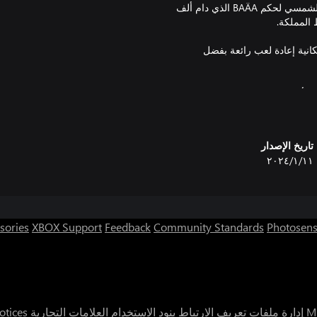
يحل الليل في العاصمة KADDIN... الليلة التي لا نهاية لها قبل الانقلاب الشمسي لحكم BAÄA الذي دام ألف
د مع إمكانية إعادة لعب رائعة بفضل
 الأفضل تجنب الإصابة بالصواريخ
تاريخ الإصدار
١١‏/١‏/٢٠٢٤
ين الغابات المستقبلية والقواعد العسكرية والسماء
sories
XBOX Support
Feedback
Community Standards
Photosens
ية من الطلقات، للتكيف مع أسلوب
- 12 وضعًا ""مرتبًا"": العب ضد الزمن في وضع Caravan أو خاطر في وضع Shield أو اختبر قدرتك على
 عبر جميع المستويات لتحصل عليها
إدارة ملفات تعريف الارتباط
بنود الاستخدام
العلامات التجارية
otices