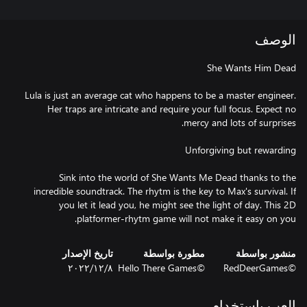
الوصف
Lula is just an average cat who happens to be a master engineer.
Her traps are intricate and require your full focus. Expect no
Sink into the world of She Wants Me Dead thanks to the
incredible soundtrack. The rhytm is the key to Max's survival. If
you let it lead you, he might see the light of day. This 2D
platformer-rhytm game will not make it easy on you.
منشور بواسطة
مطورة بواسطة
تاريخ الإصدار
©RedDeerGames
©Hello There Games
٨‏/١٢‏/٢٠٢٢
العب باستخدام