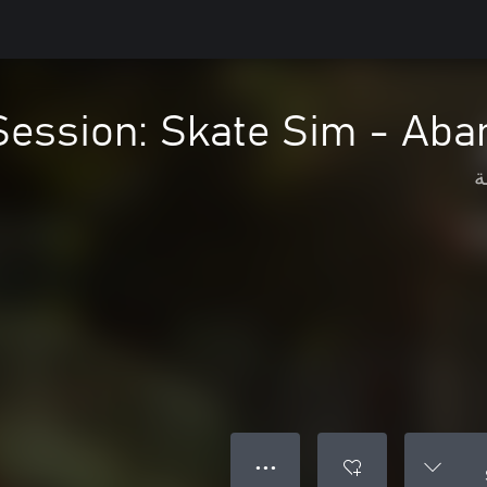
Session: Skate Sim - Aba
ة
● ● ●