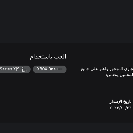
العب باستخدام
لتجاري المهجور واعثر على جميع
Series X|S
XBOX One
تاريخ الإصدار
٢٦‏/١٠‏/٢٠٢٣