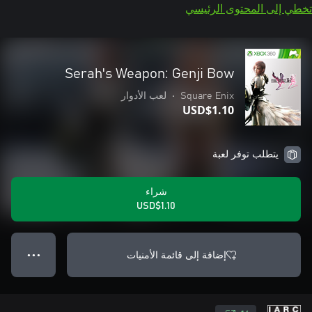
تخطي إلى المحتوى الرئيسي
Serah's Weapon: Genji Bow
Square Enix
•
لعب الأدوار
USD$1.10
يتطلب توفر لعبة
شراء
USD$1.10
إضافة إلى قائمة الأمنيات
● ● ●