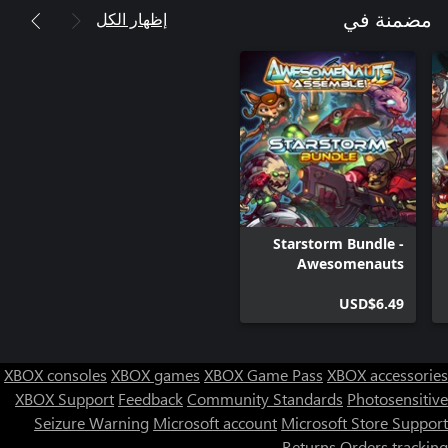
إظهار الكل
مضمنة في
Starstorm Bundle -
Awesomenauts
Assemble! Character
USD$6.49
Pack
XBOX consoles
XBOX games
XBOX Game Pass
XBOX accessories
XBOX Support
Feedback
Community Standards
Photosensitive
Seizure Warning
Microsoft account
Microsoft Store Support
Returns
Orders tracking