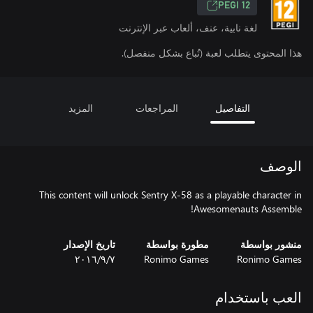
PEGI 12
لغة نابية، عنف، ألعاب عبر الإنترنت
هذا المحتوى يتطلب لعبة (تُباع بشكل منفصل).
التفاصيل
المراجعات
المزيد
الوصف
This content will unlock Sentry X-58 as a playable character in
Awesomenauts Assemble!
منشور بواسطة
مطورة بواسطة
تاريخ الإصدار
Ronimo Games
Ronimo Games
٧‏/٩‏/٢٠١٦
العب باستخدام