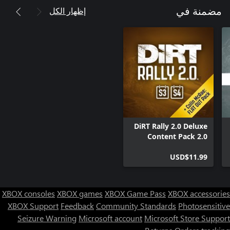
إظهار الكل
مضمنة في
DiRT Rally 2.0 Deluxe
Content Pack 2.0
(Seasons 3 and 4)
USD$11.99
XBOX consoles
XBOX games
XBOX Game Pass
XBOX accessories
XBOX Support
Feedback
Community Standards
Photosensitive
Seizure Warning
Microsoft account
Microsoft Store Support