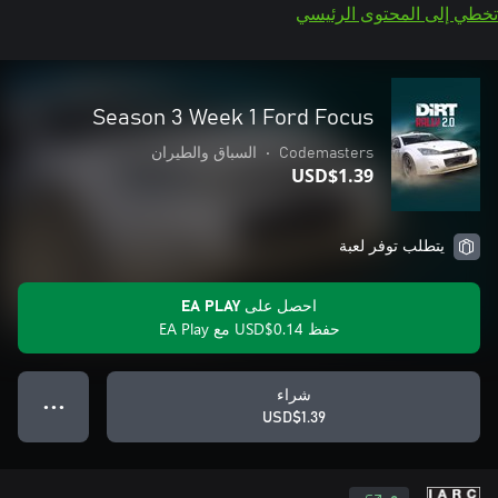
تخطي إلى المحتوى الرئيسي
Season 3 Week 1 Ford Focus
Codemasters
•
السباق والطيران
USD$1.39
يتطلب توفر لعبة
احصل على EA PLAY
حفظ USD$0.14 مع EA Play
شراء
● ● ●
USD$1.39