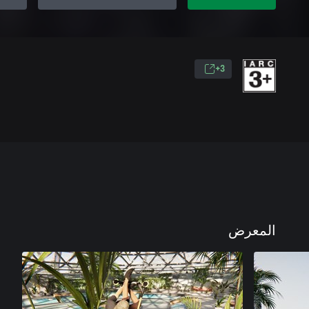
3+
المعرض