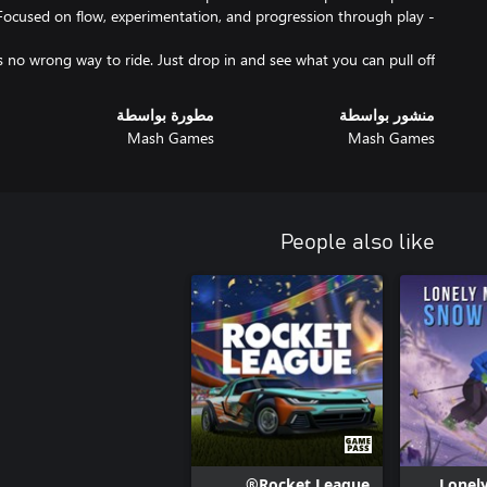
s no wrong way to ride. Just drop in and see what you can pull off.
منشور بواسطة
مطورة بواسطة
Mash Games
Mash Games
People also like
Rocket League®
Lonel