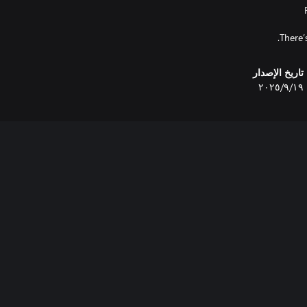
There’
تاريخ الإصدار
١٩‏/٩‏/٢٠٢٥