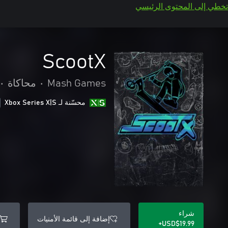
تخطي إلى المحتوى الرئيسي
ScootX
Mash Games
•
محاكاة
•
محسّنة لـ Xbox Series X|S
شراء
إضافة إلى قائمة الأمنيات
USD$19.99+