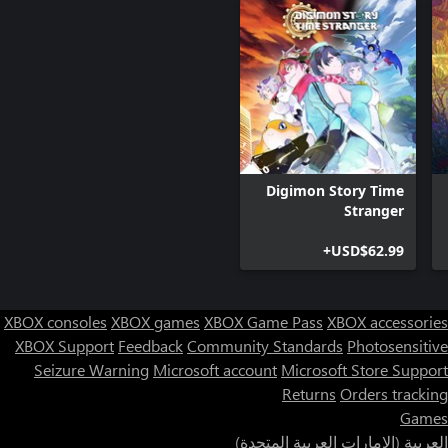
Digimon Story Time
Stranger
USD$62.99+
XBOX consoles
XBOX games
XBOX Game Pass
XBOX accessories
XBOX Support
Feedback
Community Standards
Photosensitive
Seizure Warning
Microsoft account
Microsoft Store Support
Returns
Orders tracking
Games
العربية (الإمارات العربية المتحدة)