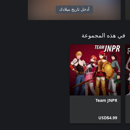
أدخل تاريخ ميلادك
في هذه المجموعة
Team JNPR
USD$4.99