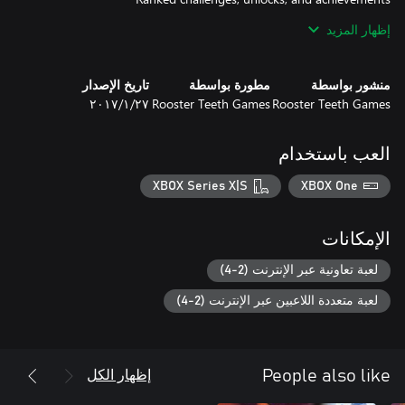
Horde Mode featuring 3 unique maps focused on intense co-op
إظهار المزيد
action, strategy, and defense turrets. Protect security nodes and
survive waves of Grimm!
منشور بواسطة
مطورة بواسطة
تاريخ الإصدار
Rooster Teeth Games
Rooster Teeth Games
٢٧‏/١‏/٢٠١٧
العب باستخدام
XBOX Series X|S
XBOX One
الإمكانات
لعبة تعاونية عبر الإنترنت (2-4)
لعبة متعددة اللاعبين عبر الإنترنت (2-4)
إظهار الكل
People also like