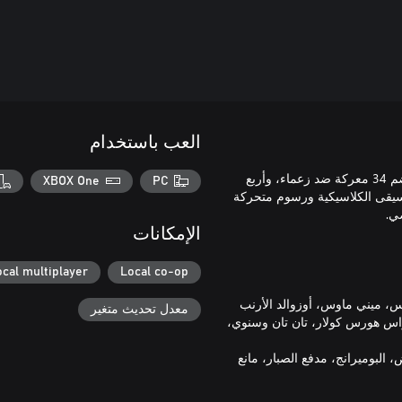
العب باستخدام
لعبة Rubber Hose Rampage هي لعبة أكشن ثنائية الأبعاد كلاسيكية، تضم 34 معركة ضد زعماء، وأربع
XBOX One
PC
احًا. مستوحاة من الموسيقى الكلاسيكية ورسوم متحركة
الإمكانات
ocal multiplayer
Local co-op
س، ميني ماوس، أوزوالد الأرنب
معدل تحديث متغير
راس هورس كولار، تان تان وسنوي،
 البوميرانج، مدفع الصبار، مانع