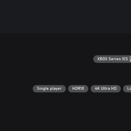
XBOX Series X|S
Single player
HDR10
4K Ultra HD
L