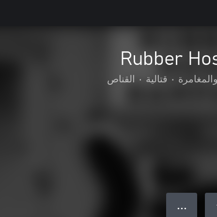
Rubber Ho
المغامرة
•
قتالية
•
القناص
● ● ●