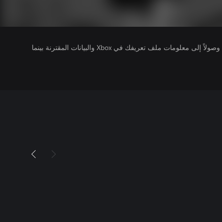
يتلقى ناشرو الألعاب التي تقوم بتشغيلها وصولاً إلى معلومات ملف تعريفك في Xbox والبيانات المقترنة بينما