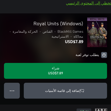
تخطي إلى المحتوى الرئيسي
Royal Units (Windows)
BlackMill Games
•
القناص
•
الحركة والمغامرة
•
محاكاة
•
الاستراتيجية
USD$7.89
يتطلب توفر لعبة
شراء
USD$7.89
إضافة إلى قائمة الأمنيات
● ● ●