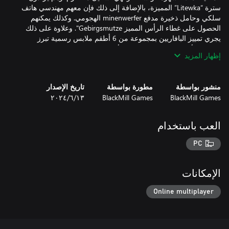
سترة “Litewka” المميزة، بالإضافة إلى ذلك فإن معهم مهندسي هاتف
سلكي وحامل ذخيرة مدفع minenwerfer الهجومي. وكذلك يمكنهم
الحصول على غطاء الرأس المميز Gebirgsmutze". وعلاوة على ذلك
يجري تمييز البافاريين بمجموعة من 6 أطقم ملابس رسمية تبرز
إظهار المزيد
إن البافاريين والفورتمبيرغ كلاهما يمكنهما الحصول على أغطية الرأس
Feldmutze وSchirmmutze وعليها أشرطة ولاياتهما المميزة (الأحمر
منشور بواسطة
مطورة بواسطة
تاريخ الإصدار
والأسود لفورتمبيرغ والأبيض والأزرق لبافاريا) والقبعة المغطاة
BlackMill Games
BlackMill Games
١٣‏/٦‏/٢٠٢٤
بالكانافس وعليها حلقات الولاية. والقبعة العلوية (Tschako) المخصصة
لكل ولاية المخصصة للضباط عنصر جاذب مميز جاذب للعين، وعليها
العب باستخدام
وهذه الحزمة تحتوي أيضًا على شعر الوجه، بما ذلك طراز شعر الوجه
PC
للمقاتل القديم والحائز على جائزة نوبل “إدوارد بونشر” وبطل معركة
كابوريتو “إروين رومل”. وعلاوة على ذلك كله، توجد أربعة أغراض تخص
الوجه منها لحية الفارس الألماني مدخن الغليون وصورة القيصر فيلهام
الإمكانات
Online multiplayer
وأخيرًا وليس آخرًا، تحتوي الحزمة على مجموعة خاصة بالضباط
مستلهمة من مفاخرة ومغانم إروين روميل في الحرب العالمية الأولى.
سترة ضابط على طراز “Kleiner Rock"، ووجه يماثل الأيقونة التاريخية