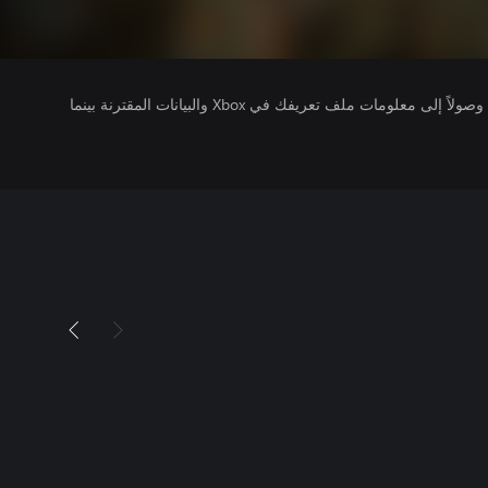
يتلقى ناشرو الألعاب التي تقوم بتشغيلها وصولاً إلى معلومات ملف تعريفك في Xbox والبيانات المقترنة بينما