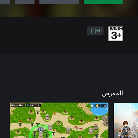
3+
المعرض