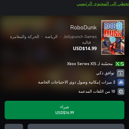
تخطي إلى المحتوى الرئيسي
RoboDunk
Jollypunch Games
•
الرياضة
•
الحركة والمغامرة
•
قتالية
USD$14.99
محسّنة لـ Xbox Series X|S
توافق ذكي
2 ميزات إمكانية وصول ذوي الاحتياجات الخاصة
10 من اللغات المدعمة
شراء
USD$14.99