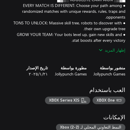
● EVERY MATCH IS DIFFERENT: Choose your path among
randomized matches with unique rewards, rules, traps and
● TONS TO UNLOCK: Massive skill tree, robots to discover with
● GROW YOUR TEAM: Your bots level up, gain new skills and
● COLLECT THE LORE: Piece together info on the Gods and why
إظهار المزيد
● SINGLE PLAYER AND FULL COOP: A friend can drop in/out
منشور بواسطة
مطورة بواسطة
تاريخ الإصدار
Jollypunch Games
Jollypunch Games
٢١‏/١‏/٢٠٢٥
● MASSIVE DUNKS: Charge a max power jump, leap from mid-
العب باستخدام
● POWERFUL WEAPONS: Ram the enemy or shoot them with
unique weapons, from classic lasers to falling pans and shock
XBOX Series X|S
XBOX One
● NEW MODS EACH ROUND: Choose temporary skills and
upgrades that change the game at every round: double jumps,
الإمكانات
● STAGE HAZARDS: Avoid or exploit stage dangers like spiky
النمط التعاوني المحلي لـ Xbox (2-2)