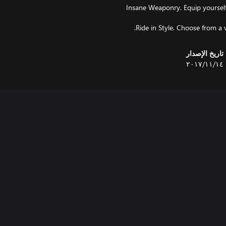
• Insane Weaponry. Equip yours
تاريخ الإصدار
١٤‏/١١‏/٢٠١٧