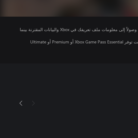
يتلقى ناشرو الألعاب التي تقوم بتشغيلها وصولاً إلى معلومات ملف تعريفك في Xbox والبيانات المقترنة بينما
تتطلب اللعبة متعددة اللاعبين عبر الإنترنت توفر Xbox Game Pass Essential أو Premium أو Ultimate