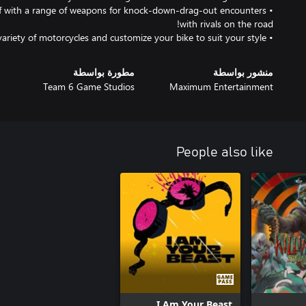
elf with a range of weapons for knock-down-drag-out encounters
• Ride in Style. Choose from a variety of motorcycles and customize your bike to suit your style.
منشور بواسطة
مطورة بواسطة
Team 6 Game Studios
Maximum Entertainment
People also like
I Am Your Beast