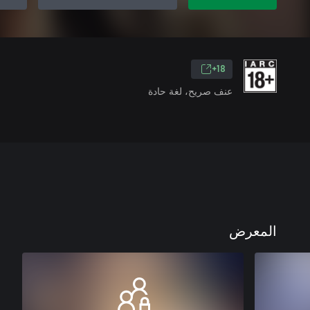
18+
عنف صريح، لغة حادة
المعرض