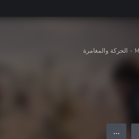
M
•
الحركة والمغامرة
● ● ●